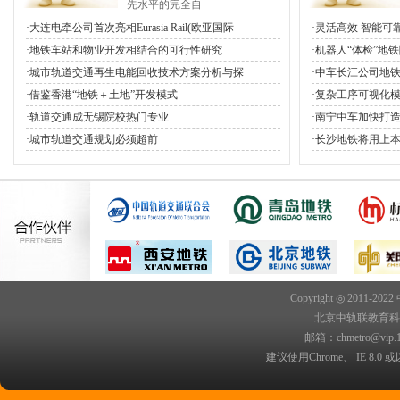
先水平的完全自
·大连电牵公司首次亮相Eurasia Rail(欧亚国际
·灵活高效 智能可
·地铁车站和物业开发相结合的可行性研究
·机器人“体检”地
·城市轨道交通再生电能回收技术方案分析与探
·中车长江公司地
·借鉴香港“地铁＋土地”开发模式
·复杂工序可视化模
·轨道交通成无锡院校热门专业
·南宁中车加快打
·城市轨道交通规划必须超前
·长沙地铁将用上本
Copyright ◎ 2011-202
北京中轨联教育科技院
邮箱：chmetro@vip.
建议使用Chrome、 IE 8.0 或