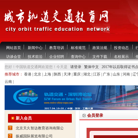
网站首页
新闻中心
教育培训
标准规范
政策法规
投资动态
访谈会堂
技术前沿
企业招聘
查询中心
文件下载
名校展示
您好！中国轨道交通网欢迎您！今天是
请登录
繁体中文
2017年以后取得证书
推荐城市：
香港
|
北京
|
上海
|
陕西
|
天津
|
重庆
|
湖北
|
江苏
|
广东
|
山东
|
河南
|
辽
云南
|
会员登录
新入会员
1
北京天久智达教育咨询有限公
2
振威国际展览有限公司