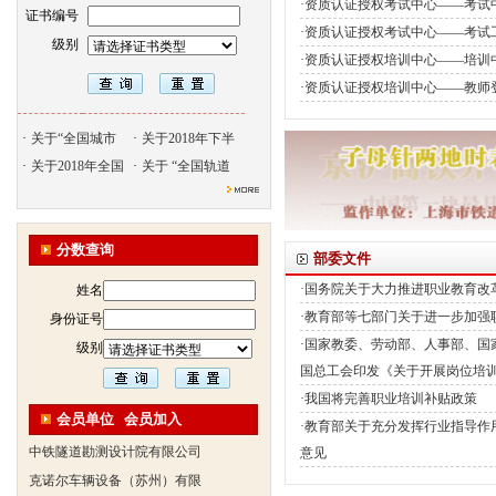
·资质认证授权考试中心——考试
证书编号
·资质认证授权考试中心——考试
级别
·资质认证授权培训中心——培训
·资质认证授权培训中心——教师
·
关于“全国城市
·
关于2018年下半
·
关于2018年全国
·
关于 “全国轨道
北京天久智达教育咨询有限公
振威国际展览有限公司
分数查询
部委文件
浙江广播电视大学培训学院
·国务院关于大力推进职业教育改
姓名
陕西交通职业技术学院
·教育部等七部门关于进一步加强
身份证号
西安三资职业学院
·国家教委、劳动部、人事部、国
级别
安弗施无线射频系统(上海)有
国总工会印发《关于开展岗位培
达诺巴特集团（中国）
·我国将完善职业培训补贴政策
欧姆龙自动化（中国）有限公
会员单位
会员加入
·教育部关于充分发挥行业指导作
中铁隧道勘测设计院有限公司
意见
克诺尔车辆设备（苏州）有限