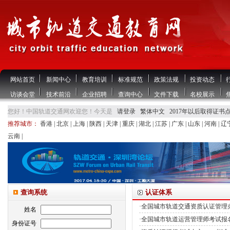
网站首页
新闻中心
教育培训
标准规范
政策法规
投资动态
访谈会堂
技术前沿
企业招聘
查询中心
文件下载
名校展示
您好！中国轨道交通网欢迎您！今天是
请登录
繁体中文
2017年以后取得证书
推荐城市：
香港
|
北京
|
上海
|
陕西
|
天津
|
重庆
|
湖北
|
江苏
|
广东
|
山东
|
河南
|
辽
云南
|
查询系统
认证体系
·全国城市轨道交通资质认证管理
姓名
·全国城市轨道运营管理师考试报
身份证号