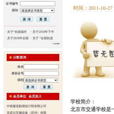
证书编号
时间：
2011-10-27
级别
·
关于“全国城市
·
关于2018年下半
·
关于2018年全国
·
关于 “全国轨道
北京天久智达教育咨询有限公
振威国际展览有限公司
分数查询
浙江广播电视大学培训学院
姓名
陕西交通职业技术学院
身份证号
西安三资职业学院
级别
安弗施无线射频系统(上海)有
达诺巴特集团（中国）
欧姆龙自动化（中国）有限公
会员单位
会员加入
学校简介：
中铁隧道勘测设计院有限公司
北京市交通学校是
克诺尔车辆设备（苏州）有限