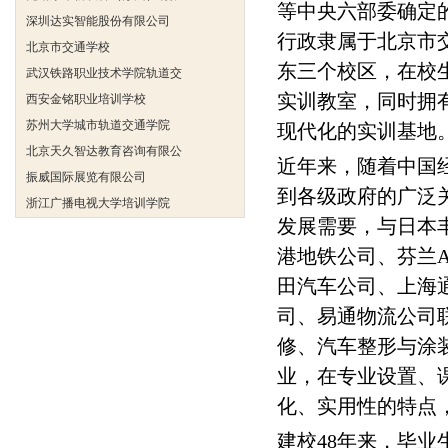
深圳达实智能股份有限公司
等中央六部委确定
北京市交通学校
行政隶属于北京市交
武汉铁路职业技术学院轨道交
东三个校区，在校生
西安金铭职业培训学校
实训教室，同时拥
苏州大学城市轨道交通学院
现代化的实训基地
北京天久智达教育咨询有限公
振威国际展览有限公司
近年来，随着中国
浙江广播电视大学培训学院
到各级政府的广泛
陕西交通职业技术学院
发展需要，与日本
西安三资职业学院
港地铁公司、芬兰A
安弗施无线射频系统(上海)有
田汽车公司、上海
达诺巴特集团（中国）
司、易通物流公司
欧姆龙自动化（中国）有限公
修、汽车整形与涂
中铁隧道勘测设计院有限公司
克诺尔车辆设备（苏州）有限
业，在专业设置、
深圳达实智能股份有限公司
化、实用性的特点
北京市交通学校
建校48年来，毕