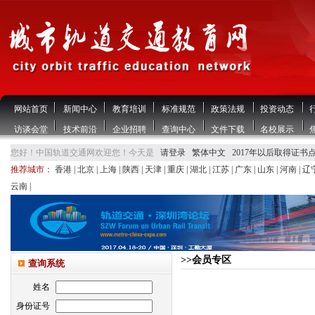
网站首页
新闻中心
教育培训
标准规范
政策法规
投资动态
访谈会堂
技术前沿
企业招聘
查询中心
文件下载
名校展示
您好！中国轨道交通网欢迎您！今天是
请登录
繁体中文
2017年以后取得证书
推荐城市：
香港
|
北京
|
上海
|
陕西
|
天津
|
重庆
|
湖北
|
江苏
|
广东
|
山东
|
河南
|
辽
云南
|
>>会员专区
查询系统
姓名
身份证号