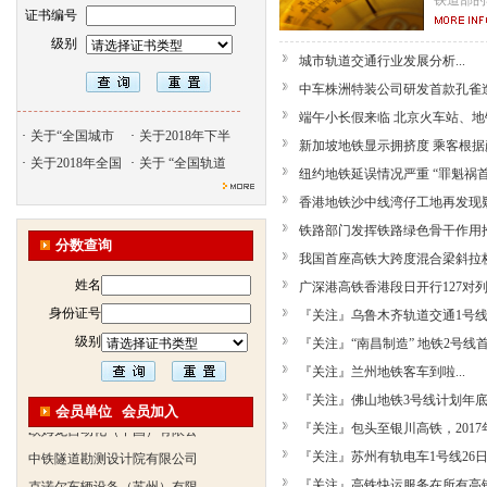
铁道部的
证书编号
级别
城市轨道交通行业发展分析...
中车株洲特装公司研发首款孔雀造
端午小长假来临 北京火车站、地铁
·
关于“全国城市
·
关于2018年下半
新加坡地铁显示拥挤度 乘客根据颜
·
关于2018年全国
·
关于 “全国轨道
纽约地铁延误情况严重 “罪魁祸首”
香港地铁沙中线湾仔工地再发现疑似
北京天久智达教育咨询有限公
铁路部门发挥铁路绿色骨干作用推
分数查询
振威国际展览有限公司
我国首座高铁大跨度混合梁斜拉桥建
浙江广播电视大学培训学院
姓名
广深港高铁香港段日开行127对列车
陕西交通职业技术学院
身份证号
『关注』乌鲁木齐轨道交通1号线客
西安三资职业学院
级别
『关注』“南昌制造” 地铁2号线首
安弗施无线射频系统(上海)有
『关注』兰州地铁客车到啦...
达诺巴特集团（中国）
『关注』佛山地铁3号线计划年底全
会员单位
会员加入
欧姆龙自动化（中国）有限公
『关注』包头至银川高铁，2017年
中铁隧道勘测设计院有限公司
『关注』苏州有轨电车1号线26日起
克诺尔车辆设备（苏州）有限
『关注』高铁快运服务在所有高铁城