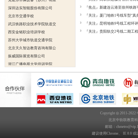
深圳达实智能股份有限公司
『焦点』新建连云港至徐州铁路可
北京市交通学校
『关注』厦门地铁1号线车型“真身”
武汉铁路职业技术学院轨道交
『关注』昆明地铁9号线工程环评公
西安金铭职业培训学校
『关注』贵阳轨交2号线二期工程
苏州大学城市轨道交通学院
北京天久智达教育咨询有限公
振威国际展览有限公司
浙江广播电视大学培训学院
陕西交通职业技术学院
西安三资职业学院
安弗施无线射频系统(上海)有
达诺巴特集团（中国）
欧姆龙自动化（中国）有限公
中铁隧道勘测设计院有限公司
Copyright ◎ 2011-202
克诺尔车辆设备（苏州）有限
北京中轨联教育科技院
深圳达实智能股份有限公司
邮箱：chmetro@vip.
北京市交通学校
建议使用Chrome、 IE 8.0 或