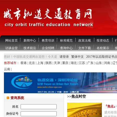
网站首页
新闻中心
教育培训
标准规范
政策法规
投资动态
访谈会堂
技术前沿
企业招聘
查询中心
文件下载
名校展示
您好！中国轨道交通网欢迎您！今天是
请登录
繁体中文
2017年以后取得证书
推荐城市：
香港
|
北京
|
上海
|
陕西
|
天津
|
重庆
|
湖北
|
江苏
|
广东
|
山东
|
河南
|
辽
云南
|
>>焦点时空
查询系统
『焦点』
姓名
盛光祖强
身份证号