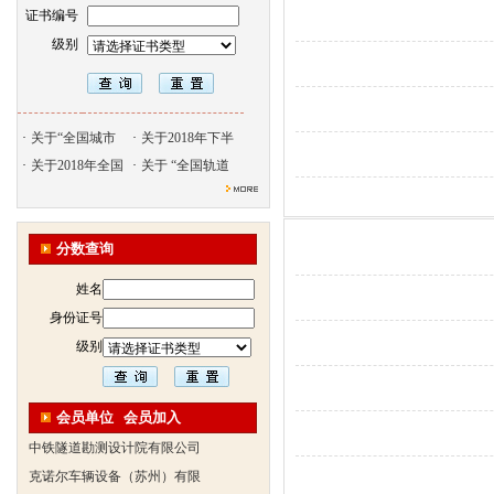
证书编号
级别
·
关于“全国城市
·
关于2018年下半
·
关于2018年全国
·
关于 “全国轨道
北京天久智达教育咨询有限公
振威国际展览有限公司
分数查询
浙江广播电视大学培训学院
姓名
陕西交通职业技术学院
身份证号
西安三资职业学院
级别
安弗施无线射频系统(上海)有
达诺巴特集团（中国）
欧姆龙自动化（中国）有限公
会员单位
会员加入
中铁隧道勘测设计院有限公司
克诺尔车辆设备（苏州）有限