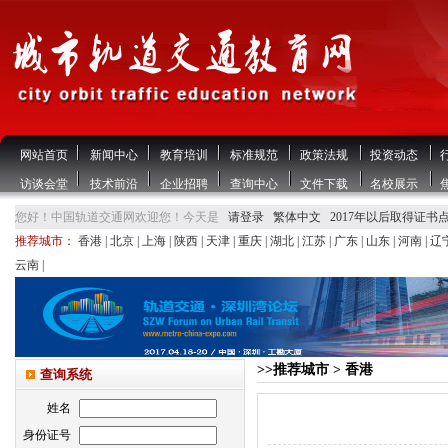
网站首页
新闻中心
教育培训
标准规范
政策法规
投资动态
访谈会堂
技术前沿
企业招聘
查询中心
文件下载
名校展示
您好！中国轨道交通网欢迎您！今天是
请登录
繁体中文
2017年以后取得证书
推荐城市：
香港
|
北京
|
上海
|
陕西
|
天津
|
重庆
|
湖北
|
江苏
|
广东
|
山东
|
河南
|
辽
云南
|
>>推荐城市 > 香港
查询系统
姓名
身份证号