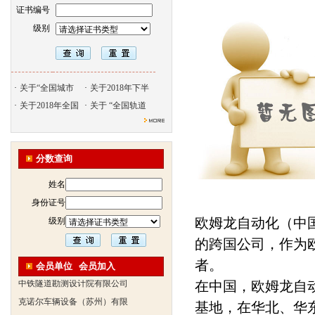
证书编号
级别
·
关于“全国城市
·
关于2018年下半
·
关于2018年全国
·
关于 “全国轨道
北京天久智达教育咨询有限公
振威国际展览有限公司
分数查询
浙江广播电视大学培训学院
姓名
陕西交通职业技术学院
身份证号
西安三资职业学院
欧姆龙自动化（中
级别
安弗施无线射频系统(上海)有
达诺巴特集团（中国）
的跨国公司，作为
欧姆龙自动化（中国）有限公
者。
会员单位
会员加入
中铁隧道勘测设计院有限公司
在中国，欧姆龙自
克诺尔车辆设备（苏州）有限
基地，在华北、华
深圳达实智能股份有限公司