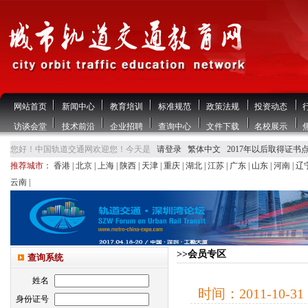
网站首页
新闻中心
教育培训
标准规范
政策法规
投资动态
访谈会堂
技术前沿
企业招聘
查询中心
文件下载
名校展示
您好！中国轨道交通网欢迎您！今天是
请登录
繁体中文
2017年以后取得证书
推荐城市：
香港
|
北京
|
上海
|
陕西
|
天津
|
重庆
|
湖北
|
江苏
|
广东
|
山东
|
河南
|
辽
云南
|
>>会员专区
查询系统
姓名
时间：
2011-10-31
身份证号