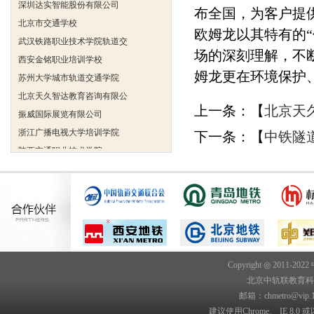
布全国，为客户提
北京市交通学校
欧姆龙以其特有的
武汉铁路职业技术学院轨道交
场的深刻理解，不
西安金铭职业培训学校
苏州大学城市轨道交通学院
姆龙更在环境保护
北京天久智达教育咨询有限公
上一条：【
北京天
振威国际展览有限公司
浙江广播电视大学培训学院
下一条：【
中铁隧
陕西交通职业技术学院
西安三资职业学院
安弗施无线射频系统(上海)有
达诺巴特集团（中国）
欧姆龙自动化（中国）有限公
中铁隧道勘测设计院有限公司
克诺尔车辆设备（苏州）有限
Copyright ◎ 2011-202
深圳达实智能股份有限公司
北京中轨联教育科技院
北京市交通学校
邮箱：chmetro@vip.
武汉铁路职业技术学院轨道交
建议使用Chrome、 IE 8.0 或