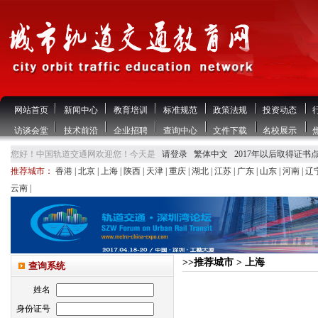
网站首页
新闻中心
教育培训
标准规范
政策法规
投资动态
访谈会堂
技术前沿
企业招聘
查询中心
文件下载
名校展示
您好！中国轨道交通网欢迎您！今天是
请登录
繁体中文
2017年以后取得证书
推荐城市：
香港
|
北京
|
上海
|
陕西
|
天津
|
重庆
|
湖北
|
江苏
|
广东
|
山东
|
河南
|
辽
云南
|
>>推荐城市 > 上海
查询系统
姓名
身份证号