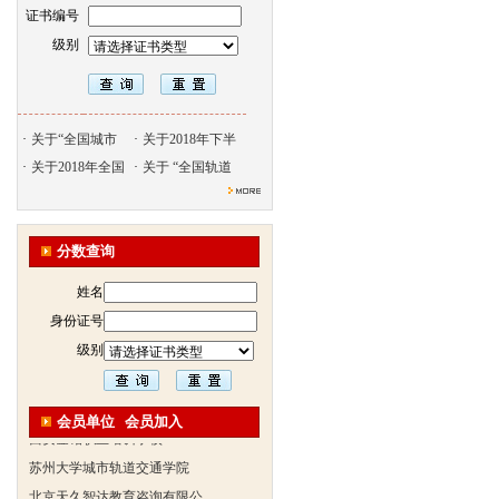
证书编号
级别
北京天久智达教育咨询有限公
振威国际展览有限公司
浙江广播电视大学培训学院
陕西交通职业技术学院
·
关于“全国城市
·
关于2018年下半
·
西安三资职业学院
关于2018年全国
·
关于 “全国轨道
安弗施无线射频系统(上海)有
达诺巴特集团（中国）
分数查询
欧姆龙自动化（中国）有限公
中铁隧道勘测设计院有限公司
姓名
克诺尔车辆设备（苏州）有限
身份证号
深圳达实智能股份有限公司
级别
北京市交通学校
武汉铁路职业技术学院轨道交
会员单位
会员加入
西安金铭职业培训学校
苏州大学城市轨道交通学院
北京天久智达教育咨询有限公