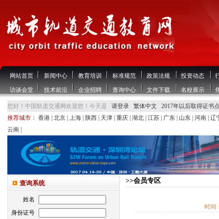
网站首页
新闻中心
教育培训
标准规范
政策法规
投资动态
访谈会堂
技术前沿
企业招聘
查询中心
文件下载
名校展示
您好！中国轨道交通网欢迎您！今天是
请登录
繁体中文
2017年以后取得证书
推荐城市：
香港
|
北京
|
上海
|
陕西
|
天津
|
重庆
|
湖北
|
江苏
|
广东
|
山东
|
河南
|
辽
云南
|
>>会员专区
查询系统
姓名
时间
身份证号