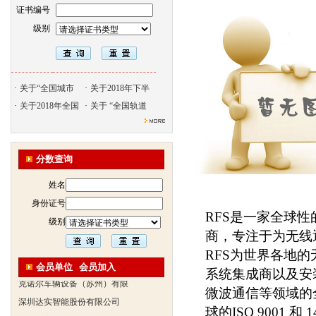
证书编号
级别
·
关于“全国城市
·
关于2018年下半
·
关于2018年全国
·
关于 “全国轨道
北京天久智达教育咨询有限公
振威国际展览有限公司
浙江广播电视大学培训学院
分数查询
陕西交通职业技术学院
西安三资职业学院
姓名
安弗施无线射频系统(上海)有
身份证号
RFS是一家全球
达诺巴特集团（中国）
级别
商，专注于为无线
欧姆龙自动化（中国）有限公
RFS为世界各地的
中铁隧道勘测设计院有限公司
会员单位
会员加入
系统集成商以及安
克诺尔车辆设备（苏州）有限
微波通信等领域的
深圳达实智能股份有限公司
球的ISO 9001
北京市交通学校