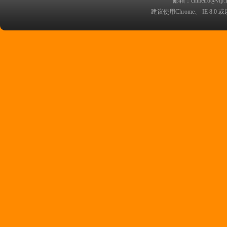
邮箱：chmetro@vip.
西安金铭职业培训学校
建议使用Chrome、 IE 8.0 或
苏州大学城市轨道交通学院