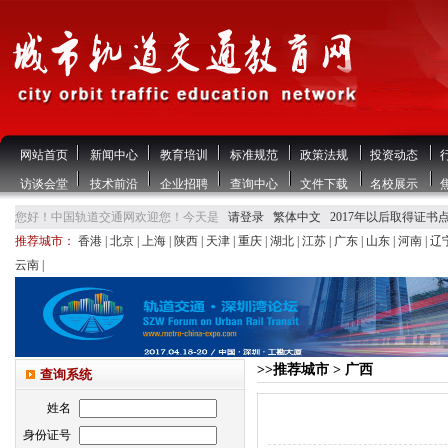
网站首页
新闻中心
教育培训
标准规范
政策法规
投资动态
访谈会堂
技术前沿
企业招聘
查询中心
文件下载
名校展示
您好！中国轨道交通网欢迎您！今天是
请登录
繁体中文
2017年以后取得证书
推荐城市：
香港
|
北京
|
上海
|
陕西
|
天津
|
重庆
|
湖北
|
江苏
|
广东
|
山东
|
河南
|
辽
云南
|
>>推荐城市 > 广西
查询系统
姓名
身份证号