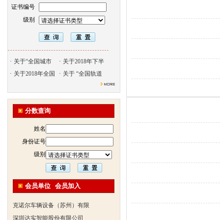
证书编号
级别
·
关于“全国城市
·
关于2018年下半
·
关于2018年全国
·
关于 “全国轨道
北京天久智达教育咨询有限公
振威国际展览有限公司
浙江广播电视大学培训学院
分数查询
陕西交通职业技术学院
姓名
西安三资职业学院
身份证号
安弗施无线射频系统(上海)有
级别
达诺巴特集团（中国）
欧姆龙自动化（中国）有限公
会员单位
会员加入
中铁隧道勘测设计院有限公司
克诺尔车辆设备（苏州）有限
深圳达实智能股份有限公司