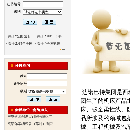
证书编号
级别
·
关于“全国城市
·
关于2018年下半
·
关于2018年全国
·
关于 “全国轨道
北京天久智达教育咨询有限公
振威国际展览有限公司
分数查询
浙江广播电视大学培训学院
陕西交通职业技术学院
姓名
西安三资职业学院
身份证号
安弗施无线射频系统(上海)有
达诺巴特集团是西
级别
达诺巴特集团（中国）
团生产的机床产品
欧姆龙自动化（中国）有限公
床、钣金柔性线、
会员单位
会员加入
中铁隧道勘测设计院有限公司
品所涉及的领域包
克诺尔车辆设备（苏州）有限
械、工程机械及汽
深圳达实智能股份有限公司