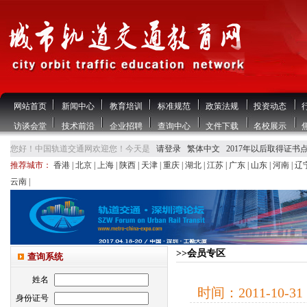
网站首页
新闻中心
教育培训
标准规范
政策法规
投资动态
访谈会堂
技术前沿
企业招聘
查询中心
文件下载
名校展示
您好！中国轨道交通网欢迎您！今天是
请登录
繁体中文
2017年以后取得证书
推荐城市：
香港
|
北京
|
上海
|
陕西
|
天津
|
重庆
|
湖北
|
江苏
|
广东
|
山东
|
河南
|
辽
云南
|
>>会员专区
查询系统
姓名
时间：
2011-10-31
身份证号