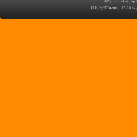
邮箱：chmetro@vip.
西安金铭职业培训学校
建议使用Chrome、 IE 8.0 或
苏州大学城市轨道交通学院