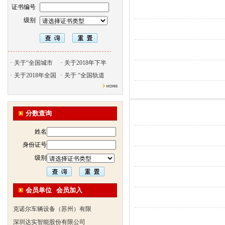
证书编号
级别
·
关于“全国城市
·
关于2018年下半
·
关于2018年全国
·
关于 “全国轨道
北京天久智达教育咨询有限公
振威国际展览有限公司
浙江广播电视大学培训学院
分数查询
陕西交通职业技术学院
姓名
西安三资职业学院
身份证号
安弗施无线射频系统(上海)有
级别
达诺巴特集团（中国）
欧姆龙自动化（中国）有限公
中铁隧道勘测设计院有限公司
会员单位
会员加入
克诺尔车辆设备（苏州）有限
深圳达实智能股份有限公司