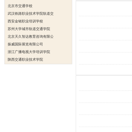
北京市交通学校
武汉铁路职业技术学院轨道交
西安金铭职业培训学校
苏州大学城市轨道交通学院
北京天久智达教育咨询有限公
振威国际展览有限公司
浙江广播电视大学培训学院
陕西交通职业技术学院
西安三资职业学院
安弗施无线射频系统(上海)有
达诺巴特集团（中国）
欧姆龙自动化（中国）有限公
中铁隧道勘测设计院有限公司
克诺尔车辆设备（苏州）有限
深圳达实智能股份有限公司
北京市交通学校
武汉铁路职业技术学院轨道交
西安金铭职业培训学校