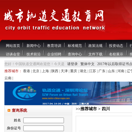
网站首页
新闻中心
教育培训
标准规范
政策法规
投资动态
访谈会堂
技术前沿
企业招聘
查询中心
文件下载
名校展示
您好！中国轨道交通网欢迎您！今天是
请登录
繁体中文
2017年以后取得证书
推荐城市：
香港
|
北京
|
上海
|
陕西
|
天津
|
重庆
|
湖北
|
江苏
|
广东
|
山东
|
河南
|
辽
云南
|
>>推荐城市 > 四川
查询系统
姓名
身份证号