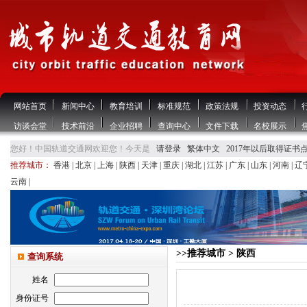
网站首页
新闻中心
教育培训
标准规范
政策法规
投资动态
访谈会堂
技术前沿
企业招聘
查询中心
文件下载
名校展示
您好！中国轨道交通网欢迎您！今天是
请登录
繁体中文
2017年以后取得证书
推荐城市：
香港
|
北京
|
上海
|
陕西
|
天津
|
重庆
|
湖北
|
江苏
|
广东
|
山东
|
河南
|
辽
云南
|
>>推荐城市 > 陕西
查询系统
姓名
身份证号