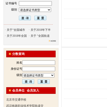
证书编号
级别
北京天久智达教育咨询有限公
·
关于“全国城市
·
关于2018年下半
振威国际展览有限公司
·
关于2018年全国
·
关于 “全国轨道
浙江广播电视大学培训学院
陕西交通职业技术学院
西安三资职业学院
分数查询
安弗施无线射频系统(上海)有
姓名
达诺巴特集团（中国）
身份证号
欧姆龙自动化（中国）有限公
级别
中铁隧道勘测设计院有限公司
克诺尔车辆设备（苏州）有限
深圳达实智能股份有限公司
会员单位
会员加入
北京市交通学校
武汉铁路职业技术学院轨道交
西安金铭职业培训学校