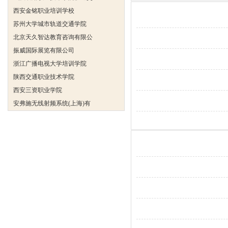
苏州大学城市轨道交通学院
北京天久智达教育咨询有限公
振威国际展览有限公司
浙江广播电视大学培训学院
陕西交通职业技术学院
西安三资职业学院
安弗施无线射频系统(上海)有
达诺巴特集团（中国）
欧姆龙自动化（中国）有限公
中铁隧道勘测设计院有限公司
克诺尔车辆设备（苏州）有限
深圳达实智能股份有限公司
北京市交通学校
武汉铁路职业技术学院轨道交
西安金铭职业培训学校
苏州大学城市轨道交通学院