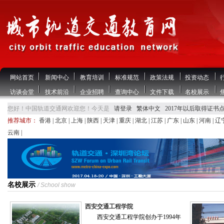
网站首页
新闻中心
教育培训
标准规范
政策法规
投资动态
访谈会堂
技术前沿
企业招聘
查询中心
文件下载
名校展示
您好！中国轨道交通网欢迎您！今天是
请登录
繁体中文
2017年以后取得证书
推荐城市：
香港
|
北京
|
上海
|
陕西
|
天津
|
重庆
|
湖北
|
江苏
|
广东
|
山东
|
河南
|
辽
云南
|
名校展示
/ School show
西安交通工程学院
西安交通工程学院创办于1994年