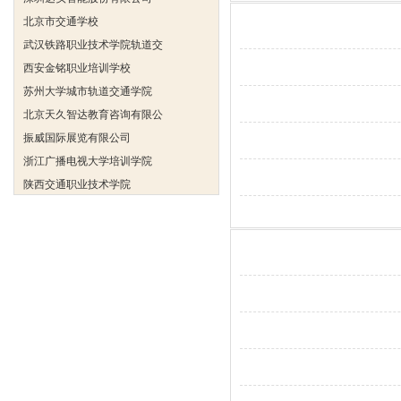
北京市交通学校
武汉铁路职业技术学院轨道交
西安金铭职业培训学校
苏州大学城市轨道交通学院
北京天久智达教育咨询有限公
振威国际展览有限公司
浙江广播电视大学培训学院
陕西交通职业技术学院
西安三资职业学院
安弗施无线射频系统(上海)有
达诺巴特集团（中国）
欧姆龙自动化（中国）有限公
中铁隧道勘测设计院有限公司
克诺尔车辆设备（苏州）有限
深圳达实智能股份有限公司
北京市交通学校
武汉铁路职业技术学院轨道交