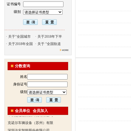
证书编号
级别
·
关于“全国城市
·
关于2018年下半
·
关于2018年全国
·
关于 “全国轨道
北京天久智达教育咨询有限公
振威国际展览有限公司
分数查询
浙江广播电视大学培训学院
陕西交通职业技术学院
姓名
西安三资职业学院
身份证号
安弗施无线射频系统(上海)有
级别
达诺巴特集团（中国）
欧姆龙自动化（中国）有限公
会员单位
会员加入
中铁隧道勘测设计院有限公司
克诺尔车辆设备（苏州）有限
深圳达实智能股份有限公司