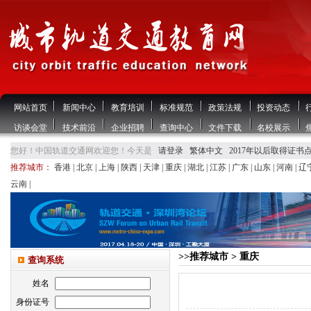
网站首页
新闻中心
教育培训
标准规范
政策法规
投资动态
访谈会堂
技术前沿
企业招聘
查询中心
文件下载
名校展示
您好！中国轨道交通网欢迎您！今天是
请登录
繁体中文
2017年以后取得证书
推荐城市：
香港
|
北京
|
上海
|
陕西
|
天津
|
重庆
|
湖北
|
江苏
|
广东
|
山东
|
河南
|
辽
云南
|
>>推荐城市 > 重庆
查询系统
姓名
身份证号