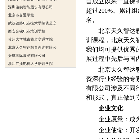
自成立以来一直保
深圳达实智能股份有限公司
超过200%。累
北京市交通学校
名。
武汉铁路职业技术学院轨道交
西安金铭职业培训学校
北京天久智达教育
苏州大学城市轨道交通学院
训课程，北京天久
北京天久智达教育咨询有限公
我们均可提供优秀
振威国际展览有限公司
展过程中先后与国
浙江广播电视大学培训学院
陕西交通职业技术学院
北京天久智达教育
西安三资职业学院
资深行业经验的专
安弗施无线射频系统(上海)有
有限公司涉及不同
达诺巴特集团（中国）
和形式，真正做到
欧姆龙自动化（中国）有限公
企业文化
中铁隧道勘测设计院有限公司
克诺尔车辆设备（苏州）有限
企业愿景：成为在
深圳达实智能股份有限公司
企业使命：开发
北京市交通学校