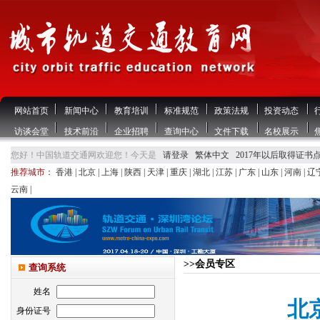
网站首页
新闻中心
教育培训
标准规范
政策法规
投资动态
访谈会堂
技术前沿
企业招聘
查询中心
文件下载
名校展示
您好！中国轨道交通网欢迎您！今天是
请登录
繁体中文
2017年以后取得证书
推荐城市：
香港
|
北京
|
上海
|
陕西
|
天津
|
重庆
|
湖北
|
江苏
|
广东
|
山东
|
河南
|
辽
云南
|
>>会员专区
查询系统
姓名
北
身份证号