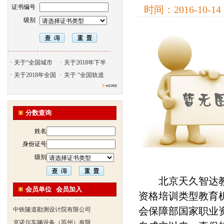
证书编号
时间：
2016-10-14
级别
·
关于“全国城市
·
关于2018年下半
·
关于2018年全国
·
关于 “全国轨道
北京天久智达教育咨询有限公
振威国际展览有限公司
分数查询
浙江广播电视大学培训学院
姓名
陕西交通职业技术学院
身份证号
西安三资职业学院
级别
安弗施无线射频系统(上海)有
达诺巴特集团（中国）
北京天久智达教育
会员单位
会员加入
欧姆龙自动化（中国）有限公
资格培训类型教育
中铁隧道勘测设计院有限公司
会保障部国家职业
克诺尔车辆设备（苏州）有限