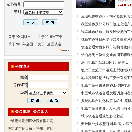
境监控系
证书编号
级别
浅谈轨道交通区间乘客疏散救援方法
我国整体及部分城市轨道交通产业
我国城市轨道交通发展经历的三个阶
·
关于“全国城市
·
关于2018年下半
城轨交通项目融资模式及融资风险分
·
关于2018年全国
·
关于 “全国轨道
轨道交通对西安城市结构优化的引
结合昆明市轨道交通首期工程谈线路
北京天久智达教育咨询有限公
深圳地铁7号线线路设计研究...
振威国际展览有限公司
分数查询
地铁工程施工中混凝土裂缝控制措施
浙江广播电视大学培训学院
姓名
地铁浅埋暗挖法施工安全巡视工作要
陕西交通职业技术学院
身份证号
地铁车站换乘通道施工控制技术..
西安三资职业学院
级别
中国城市轨道交通发展调查问卷分析
安弗施无线射频系统(上海)有
揭秘地铁自动化检票 特种计算机功
达诺巴特集团（中国）
地铁车站和物业开发相结合的可行性
欧姆龙自动化（中国）有限公
会员单位
会员加入
城市轨道交通规划必须超前....
中铁隧道勘测设计院有限公司
突破国外技术垄断 地铁“动力源”有
克诺尔车辆设备（苏州）有限
地铁车站和物业开发相结合的可行性