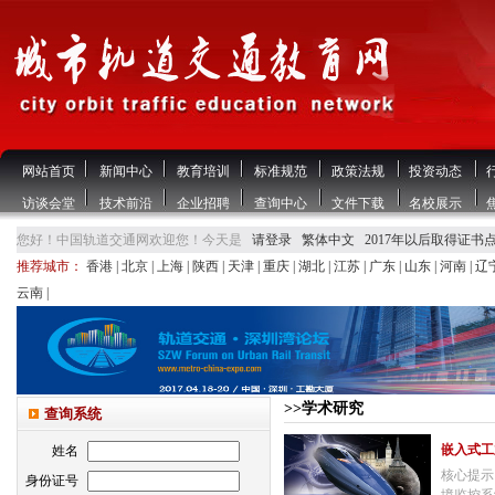
网站首页
新闻中心
教育培训
标准规范
政策法规
投资动态
访谈会堂
技术前沿
企业招聘
查询中心
文件下载
名校展示
您好！中国轨道交通网欢迎您！今天是
请登录
繁体中文
2017年以后取得证书
推荐城市：
香港
|
北京
|
上海
|
陕西
|
天津
|
重庆
|
湖北
|
江苏
|
广东
|
山东
|
河南
|
辽
云南
|
>>学术研究
查询系统
嵌入式工
姓名
核心提示
身份证号