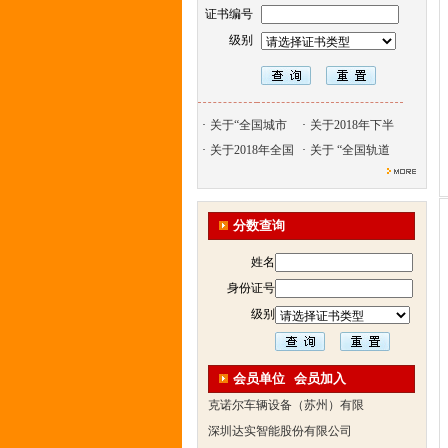
证书编号
级别
·
关于“全国城市
·
关于2018年下半
·
关于2018年全国
·
关于 “全国轨道
北京天久智达教育咨询有限公
振威国际展览有限公司
浙江广播电视大学培训学院
分数查询
陕西交通职业技术学院
西安三资职业学院
姓名
安弗施无线射频系统(上海)有
身份证号
达诺巴特集团（中国）
级别
欧姆龙自动化（中国）有限公
中铁隧道勘测设计院有限公司
会员单位
会员加入
克诺尔车辆设备（苏州）有限
深圳达实智能股份有限公司
北京市交通学校