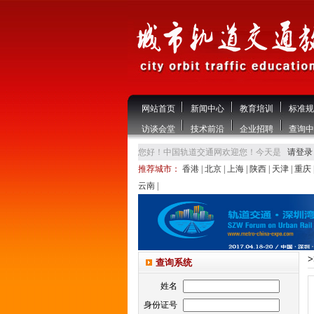
网站首页
新闻中心
教育培训
标准规
访谈会堂
技术前沿
企业招聘
查询中
您好！中国轨道交通网欢迎您！今天是
请登录
推荐城市：
香港
|
北京
|
上海
|
陕西
|
天津
|
重庆
云南
|
查询系统
姓名
身份证号