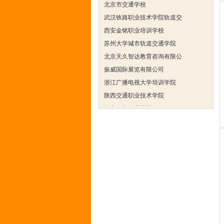
武汉铁路职业技术学院轨道交
西安金铭职业培训学校
苏州大学城市轨道交通学院
北京天久智达教育咨询有限公
振威国际展览有限公司
浙江广播电视大学培训学院
陕西交通职业技术学院
西安三资职业学院
安弗施无线射频系统(上海)有
达诺巴特集团（中国）
欧姆龙自动化（中国）有限公
中铁隧道勘测设计院有限公司
克诺尔车辆设备（苏州）有限
深圳达实智能股份有限公司
北京市交通学校
武汉铁路职业技术学院轨道交
西安金铭职业培训学校