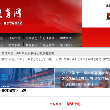
此页
范
政策法规
投资动态
行业会展
学术研究
心
文件下载
名校展示
焦点时空
关于我们
繁体中文
2017年以后取得证书点击查询
|
湖北
|
江苏
|
广东
|
山东
|
河南
|
辽宁
|
浙江
|
江西
|
甘肃
|
四川
|
湖南
|
吉林
|
河北
|
黑龙
>>推荐城市 > 山东
培训中心
授权类别：